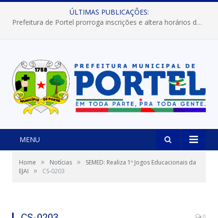
ÚLTIMAS PUBLICAÇÕES:
Prefeitura de Portel prorroga inscrições e altera horários dos concursos “Musa” e “Miss Mix Verão 2026”
MENU
»
»
Home
Notícias
SEMED: Realiza 1º Jogos Educacionais da
»
EJAI
CS-0203
CS-0203
0