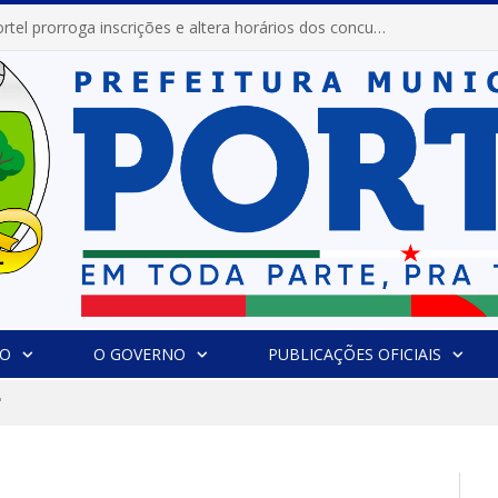
Prefeitura de Portel prorroga inscrições e altera horários dos concursos “Musa” e “Miss Mix Verão 2026”
IO
O GOVERNO
PUBLICAÇÕES OFICIAIS
"