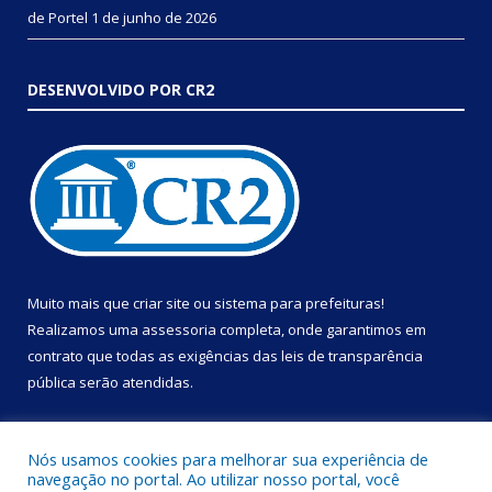
de Portel
1 de junho de 2026
DESENVOLVIDO POR CR2
Muito mais que
criar site
ou
sistema para prefeituras
!
Realizamos uma
assessoria
completa, onde garantimos em
contrato que todas as exigências das
leis de transparência
pública
serão atendidas.
Conheça o
PNTP
e o
Radar da Transparência Pública
Nós usamos cookies para melhorar sua experiência de
navegação no portal. Ao utilizar nosso portal, você