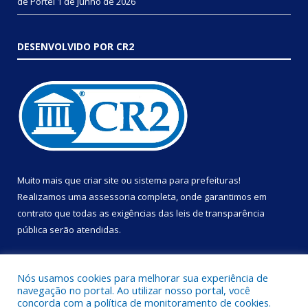
de Portel
1 de junho de 2026
DESENVOLVIDO POR CR2
Muito mais que
criar site
ou
sistema para prefeituras
!
Realizamos uma
assessoria
completa, onde garantimos em
contrato que todas as exigências das
leis de transparência
pública
serão atendidas.
Conheça o
PNTP
e o
Radar da Transparência Pública
Nós usamos cookies para melhorar sua experiência de
navegação no portal. Ao utilizar nosso portal, você
concorda com a política de monitoramento de cookies.