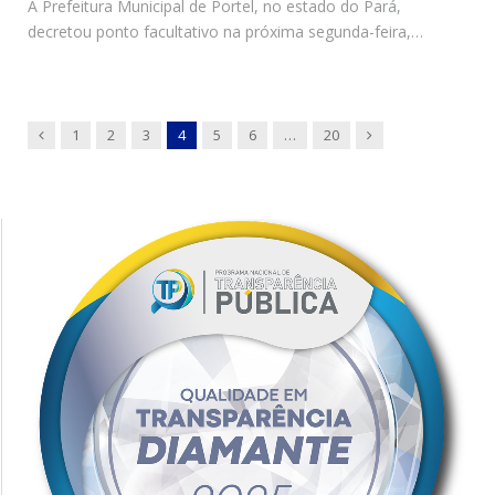
A Prefeitura Municipal de Portel, no estado do Pará,
decretou ponto facultativo na próxima segunda-feira,…
Previous
Next
1
2
3
4
5
6
…
20