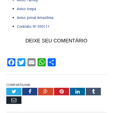
Aviso Ioepa
Aviso Jornal Amazônia
Contrato Nº 050111
DEIXE SEU COMENTÁRIO
Facebook
Twitter
Email
WhatsApp
Share
COMPARTILHAR:
Twitter
Facebook
Google+
Pinterest
LinkedIn
Tumblr
Email