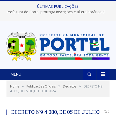
ÚLTIMAS PUBLICAÇÕES:
Prefeitura de Portel prorroga inscrições e altera horários dos concursos “Musa” e “Miss Mix Verão 2026”
MENU
»
»
»
Home
Publicações Oficiais
Decretos
DECRETO N9
4.080, DE 05 DE JULHO DE 2024.
DECRETO N9 4.080, DE 05 DE JULHO
0