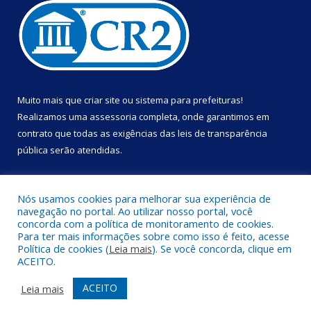
Muito mais que
criar site
ou
sistema para prefeituras
!
Realizamos uma
assessoria
completa, onde garantimos em
contrato que todas as exigências das
leis de transparência
pública
serão atendidas.
Conheça o
PNTP
e o
Radar da Transparência Pública
Nós usamos cookies para melhorar sua experiência de
navegação no portal. Ao utilizar nosso portal, você
concorda com a política de monitoramento de cookies.
Para ter mais informações sobre como isso é feito, acesse
Política de cookies (
Leia mais
). Se você concorda, clique em
Todos os direitos reservados a Prefeitura Municipal de Portel.
ACEITO.
Mapa do Site
Acessar Área Administrativa
ACEITO
Leia mais
Acessar Webmail