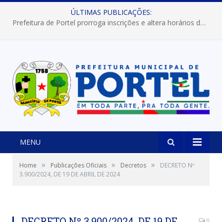
ÚLTIMAS PUBLICAÇÕES:
Prefeitura de Portel abre inscrições para concursos que elegerão os destaques do Verão 2026
MENU
»
»
»
Home
Publicações Oficiais
Decretos
DECRETO Nº
3.900/2024, DE 19 DE ABRIL DE 2024
DECRETO Nº 3.900/2024, DE 19 DE
0