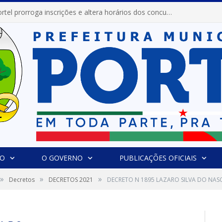
Prefeitura de Portel prorroga inscrições e altera horários dos concursos “Musa” e “Miss Mix Verão 2026”
IO
O GOVERNO
PUBLICAÇÕES OFICIAIS
»
»
»
Decretos
DECRETOS 2021
DECRETO N 1895 LAZARO SILVA DO NA