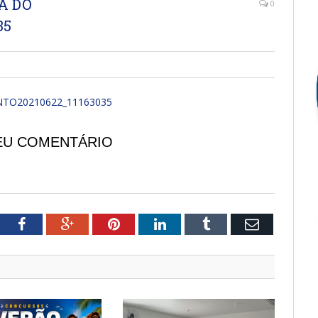
A DO
0
35
NTO20210622_11163035
EU COMENTÁRIO
tter
Facebook
Google+
Pinterest
LinkedIn
Tumblr
Email