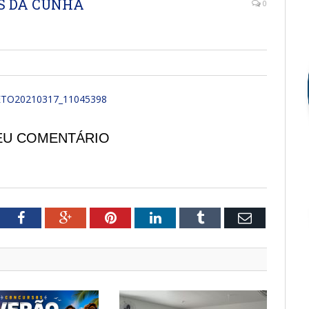
AS DA CUNHA
0
TO20210317_11045398
EU COMENTÁRIO
tter
Facebook
Google+
Pinterest
LinkedIn
Tumblr
Email