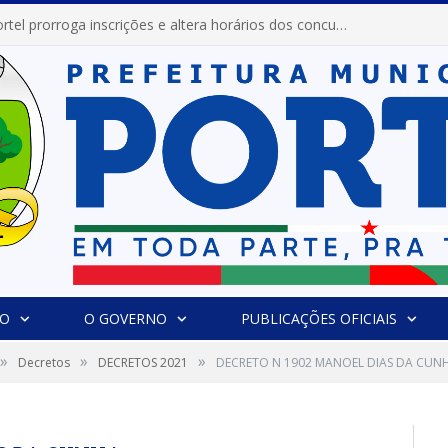
Prefeitura de Portel prorroga inscrições e altera horários dos concursos “Musa” e “Miss Mix Verão 2026”
IO
O GOVERNO
PUBLICAÇÕES OFICIAIS
»
»
»
Decretos
DECRETOS 2021
DECRETO N 1902 MANOEL DIAS DA CUN