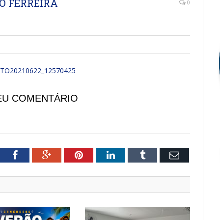
TO FERREIRA
0
NTO20210622_12570425
EU COMENTÁRIO
tter
Facebook
Google+
Pinterest
LinkedIn
Tumblr
Email