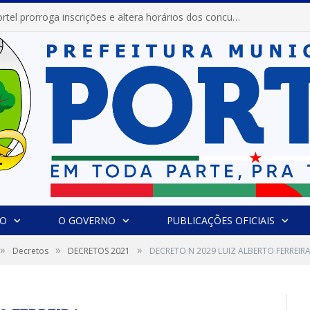
Prefeitura de Portel prorroga inscrições e altera horários dos concursos “Musa” e “Miss Mix Verão 2026”
IO
O GOVERNO
PUBLICAÇÕES OFICIAIS
»
»
»
Decretos
DECRETOS 2021
DECRETO N 2029 LUIZ ALBERTO FERREIR