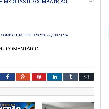
RE MEDIDAS DO COMBATE AO
0
 COMBATE AO COVID20210622_13073774
EU COMENTÁRIO
tter
Facebook
Google+
Pinterest
LinkedIn
Tumblr
Email