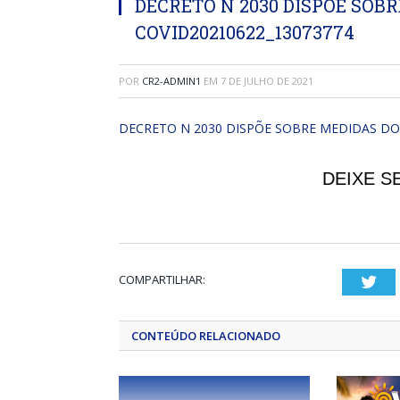
DECRETO N 2030 DISPÕE SOB
COVID20210622_13073774
POR
CR2-ADMIN1
EM
7 DE JULHO DE 2021
DECRETO N 2030 DISPÕE SOBRE MEDIDAS DO
DEIXE S
COMPARTILHAR:
Twi
CONTEÚDO RELACIONADO