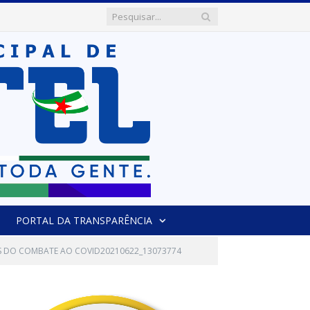
PORTAL DA TRANSPARÊNCIA
AS DO COMBATE AO COVID20210622_13073774