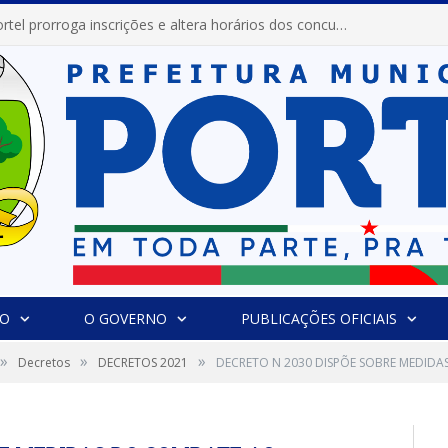
Prefeitura de Portel prorroga inscrições e altera horários dos concursos “Musa” e “Miss Mix Verão 2026”
IO
O GOVERNO
PUBLICAÇÕES OFICIAIS
»
»
»
Decretos
DECRETOS 2021
DECRETO N 2030 DISPÕE SOBRE MEDID