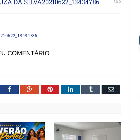
ZA DA SILVA20210622_13434786
0
210622_13434786
EU COMENTÁRIO
tter
Facebook
Google+
Pinterest
LinkedIn
Tumblr
Email