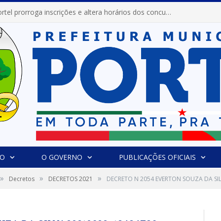
Prefeitura de Portel prorroga inscrições e altera horários dos concursos “Musa” e “Miss Mix Verão 2026”
IO
O GOVERNO
PUBLICAÇÕES OFICIAIS
»
»
»
Decretos
DECRETOS 2021
DECRETO N 2054 EVERTON SOUZA DA SI