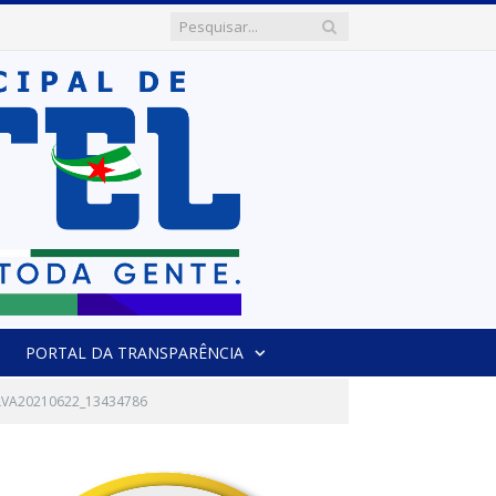
PORTAL DA TRANSPARÊNCIA
LVA20210622_13434786