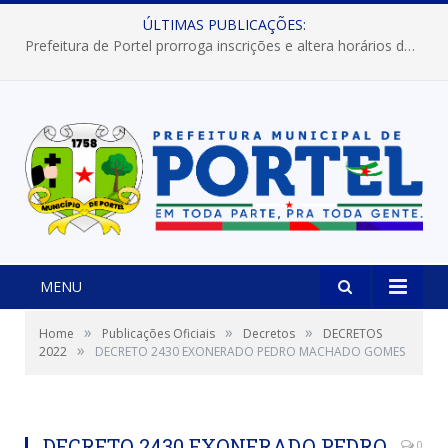
ÚLTIMAS PUBLICAÇÕES:
Prefeitura de Portel prorroga inscrições e altera horários dos concursos “Musa” e “Miss Mix Verão 2026”
MENU
»
»
»
Home
Publicações Oficiais
Decretos
DECRETOS
»
2022
DECRETO 2430 EXONERADO PEDRO MACHADO GOMES
DECRETO 2430 EXONERADO PEDRO
0