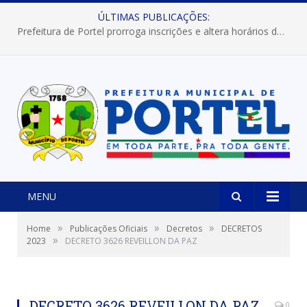
ÚLTIMAS PUBLICAÇÕES:
Prefeitura de Portel prorroga inscrições e altera horários dos concursos “Musa” e “Miss Mix Verão 2026”
MENU
»
»
»
Home
Publicações Oficiais
Decretos
DECRETOS
»
2023
DECRETO 3626 REVEILLON DA PAZ
DECRETO 3626 REVEILLON DA PAZ
0