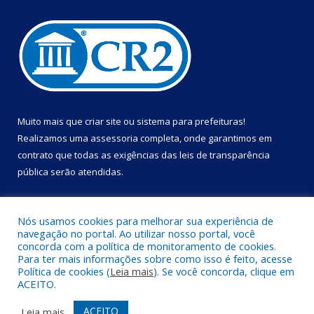
Muito mais que
criar site
ou
sistema para prefeituras
!
Realizamos uma
assessoria
completa, onde garantimos em
contrato que todas as exigências das
leis de transparência
pública
serão atendidas.
Conheça o
PNTP
e o
Radar da Transparência Pública
Nós usamos cookies para melhorar sua experiência de
navegação no portal. Ao utilizar nosso portal, você
concorda com a política de monitoramento de cookies.
Para ter mais informações sobre como isso é feito, acesse
Política de cookies (
Leia mais
). Se você concorda, clique em
Todos os direitos reservados a Prefeitura Municipal de Portel.
ACEITO.
Mapa do Site
Acessar Área Administrativa
ACEITO
Leia mais