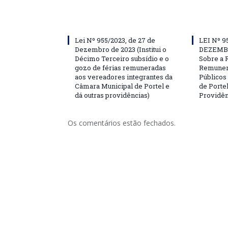
Lei Nº 955/2023, de 27 de
LEI Nº 9
Dezembro de 2023 (Institui o
DEZEMBR
Décimo Terceiro subsídio e o
Sobre a 
gozo de férias remuneradas
Remuner
aos vereadores integrantes da
Públicos
Câmara Municipal de Portel e
de Portel
dá outras providências)
Providên
Os comentários estão fechados.