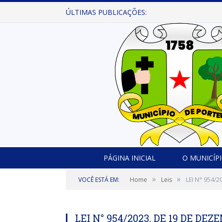
ÚLTIMAS PUBLICAÇÕES:
PÁGINA INICIAL
O MUNICÍP
»
»
VOCÊ ESTÁ EM:
Home
Leis
LEI N° 954/2
LEI N° 954/2023, DE 19 DE DEZ