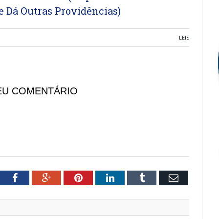
e Dá Outras Providências)
LEIS
EU COMENTÁRIO
tter
Facebook
Google+
Pinterest
LinkedIn
Tumblr
Email