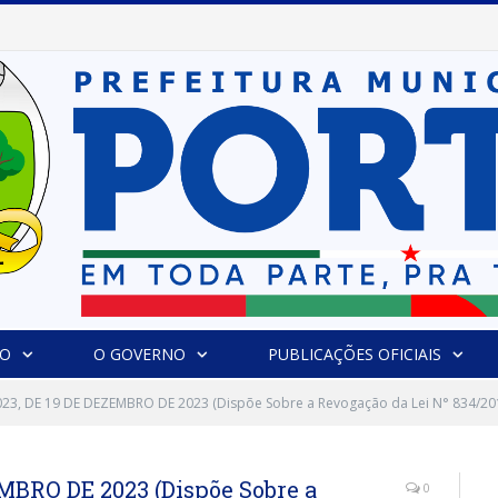
Prefeitura de Portel abre inscrições para concursos que elegerão os destaques do Verão 2026
IO
O GOVERNO
PUBLICAÇÕES OFICIAIS
023, DE 19 DE DEZEMBRO DE 2023 (Dispõe Sobre a Revogação da Lei N° 834/201
EMBRO DE 2023 (Dispõe Sobre a
0