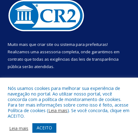
Muito mais que
criar site
ou
sistema para prefeituras
!
Realizamos uma
assessoria
completa, onde garantimos em
contrato que todas as exigências das
leis de transparência
pública
serão atendidas.
Conheça o
PNTP
e o
Radar da Transparência Pública
Nós usamos cookies para melhorar sua experiência de
navegação no portal. Ao utilizar nosso portal, você
concorda com a política de monitoramento de cookies.
Para ter mais informações sobre como isso é feito, acesse
Política de cookies (
Leia mais
). Se você concorda, clique em
Todos os direitos reservados a Prefeitura Municipal de Portel.
ACEITO.
Mapa do Site
Acessar Área Administrativa
ACEITO
Leia mais
Acessar Webmail