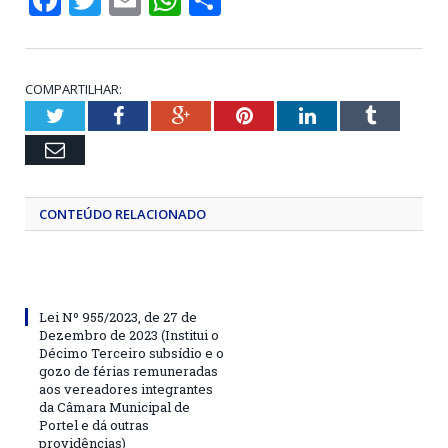
COMPARTILHAR:
Twitter
Facebook
Google+
Pinterest
LinkedIn
Tumblr
Email
CONTEÚDO RELACIONADO
Lei Nº 955/2023, de 27 de
Dezembro de 2023 (Institui o
Décimo Terceiro subsídio e o
gozo de férias remuneradas
aos vereadores integrantes
da Câmara Municipal de
Portel e dá outras
providências)