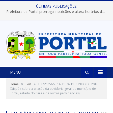
ÚLTIMAS PUBLICAÇÕES:
Prefeitura de Portel prorroga inscrições e altera horários dos concursos “Musa” e “Miss Mix Verão 2026”
MENU
»
»
Home
Leis
LEI N° 856/2016, DE 02 DE JUNHO DE 2016
(Dispõe sobre a criação da ouvidoria geral do município de
Portel, estado do Pará e dá outras providências)