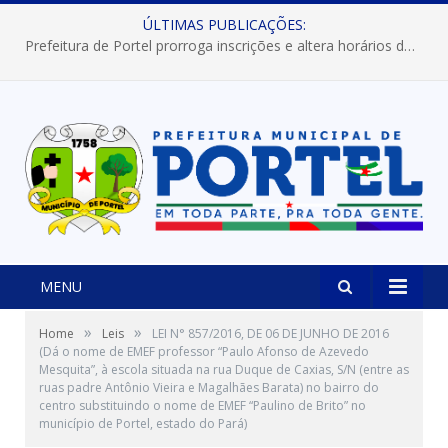
ÚLTIMAS PUBLICAÇÕES:
Prefeitura de Portel prorroga inscrições e altera horários dos concursos “Musa” e “Miss Mix Verão 2026”
MENU
»
»
Home
Leis
LEI N° 857/2016, DE 06 DE JUNHO DE 2016
(Dá o nome de EMEF professor “Paulo Afonso de Azevedo
Mesquita”, à escola situada na rua Duque de Caxias, S/N (entre as
ruas padre Antônio Vieira e Magalhães Barata) no bairro do
centro substituindo o nome de EMEF “Paulino de Brito” no
município de Portel, estado do Pará)