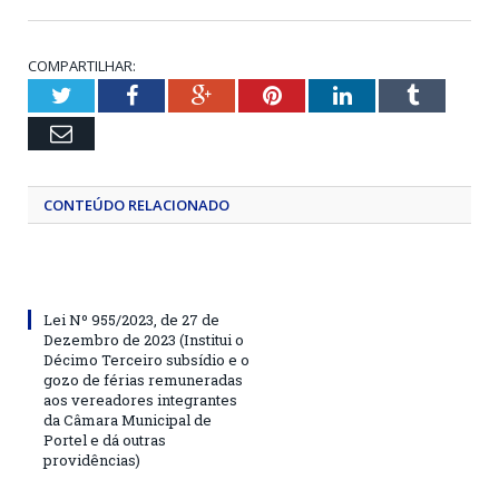
COMPARTILHAR:
Twitter
Facebook
Google+
Pinterest
LinkedIn
Tumblr
Email
CONTEÚDO RELACIONADO
Lei Nº 955/2023, de 27 de
Dezembro de 2023 (Institui o
Décimo Terceiro subsídio e o
gozo de férias remuneradas
aos vereadores integrantes
da Câmara Municipal de
Portel e dá outras
providências)