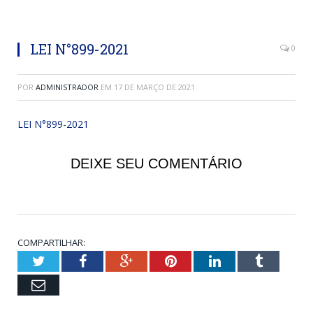
LEI N°899-2021
0
POR
ADMINISTRADOR
EM
17 DE MARÇO DE 2021
LEI N°899-2021
DEIXE SEU COMENTÁRIO
COMPARTILHAR:
Twitter
Facebook
Google+
Pinterest
LinkedIn
Tumblr
Email