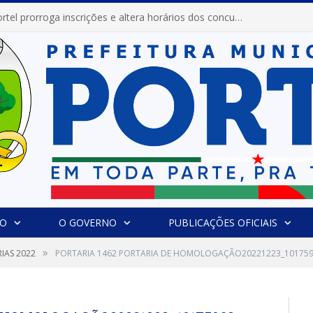
Prefeitura de Portel abre inscrições para concursos que elegerão os destaques do Verão 2026
IO
O GOVERNO
PUBLICAÇÕES OFICIAIS
»
IAS 2022
PORTARIA 1462 PORTARIA DE HOMOLOGAÇÃO20221223_10175