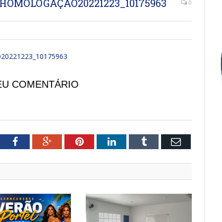
 HOMOLOGAÇÃO20221223_10175963
0
20221223_10175963
EU COMENTÁRIO
tter
Facebook
Google+
Pinterest
LinkedIn
Tumblr
Email