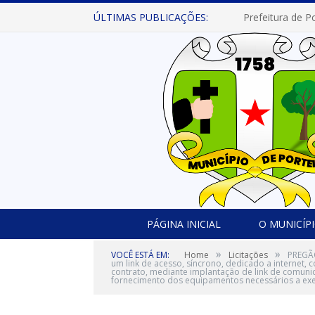
ÚLTIMAS PUBLICAÇÕES:
PÁGINA INICIAL
O MUNICÍP
»
»
VOCÊ ESTÁ EM:
Home
Licitações
PREGÃO
um link de acesso, síncrono, dedicado a internet, c
contrato, mediante implantação de link de comunica
fornecimento dos equipamentos necessários a exec