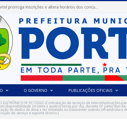
Prefeitura de Portel prorroga inscrições e altera horários dos concursos “Musa” e “Miss Mix Verão 2026”
IO
O GOVERNO
PUBLICAÇÕES OFICIAIS
 ELETRÔNICO Nº 017/2022 (Contratação de serviços de telecomunicações pa
om disponibilidade 24 (vinte e quatro) horas por dia, durante 07 (sete) dias da
ção de dados de ativa a ser instalado no Datacenter usando infraestrutura de 
ução do serviço e suporte técnico.)