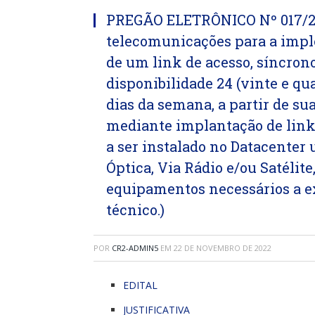
PREGÃO ELETRÔNICO Nº 017/202
telecomunicações para a imp
de um link de acesso, síncrono
disponibilidade 24 (vinte e qua
dias da semana, a partir de su
mediante implantação de link
a ser instalado no Datacenter 
Óptica, Via Rádio e/ou Satélit
equipamentos necessários a e
técnico.)
POR
CR2-ADMIN5
EM
22 DE NOVEMBRO DE 2022
EDITAL
JUSTIFICATIVA