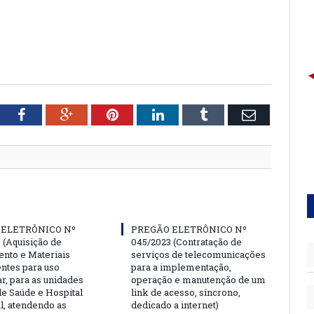
tter
Facebook
Google+
Pinterest
LinkedIn
Tumblr
Email
 ELETRÔNICO Nº
PREGÃO ELETRÔNICO Nº
 (Aquisição de
045/2023 (Contratação de
nto e Materiais
serviços de telecomunicações
tes para uso
para a implementação,
r, para as unidades
operação e manutenção de um
de Saúde e Hospital
link de acesso, síncrono,
l, atendendo as
dedicado a internet)