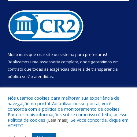
Muito mais que
criar site
ou
sistema para prefeituras
!
Realizamos uma
assessoria
completa, onde garantimos em
contrato que todas as exigências das
leis de transparência
pública
serão atendidas.
Conheça o
PNTP
e o
Radar da Transparência Pública
Nós usamos cookies para melhorar sua experiência de
navegação no portal. Ao utilizar nosso portal, você
concorda com a política de monitoramento de cookies.
Para ter mais informações sobre como isso é feito, acesse
Política de cookies (
Leia mais
). Se você concorda, clique em
Todos os direitos reservados a Prefeitura Municipal de Portel.
ACEITO.
Mapa do Site
Acessar Área Administrativa