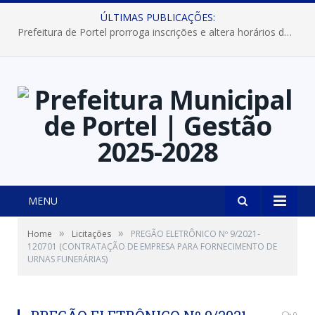
ÚLTIMAS PUBLICAÇÕES:
Prefeitura de Portel prorroga inscrições e altera horários dos concursos “Musa” e “Miss Mix Verão 2026”
MENU
»
»
Home
Licitações
PREGÃO ELETRÔNICO Nº 9/2021-
120701 (CONTRATAÇÃO DE EMPRESA PARA FORNECIMENTO DE
URNAS FUNERÁRIAS)
0