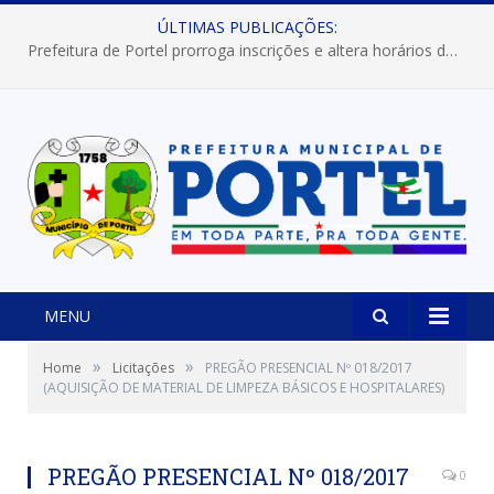
ÚLTIMAS PUBLICAÇÕES:
Prefeitura de Portel prorroga inscrições e altera horários dos concursos “Musa” e “Miss Mix Verão 2026”
MENU
»
»
Home
Licitações
PREGÃO PRESENCIAL Nº 018/2017
(AQUISIÇÃO DE MATERIAL DE LIMPEZA BÁSICOS E HOSPITALARES)
PREGÃO PRESENCIAL Nº 018/2017
0