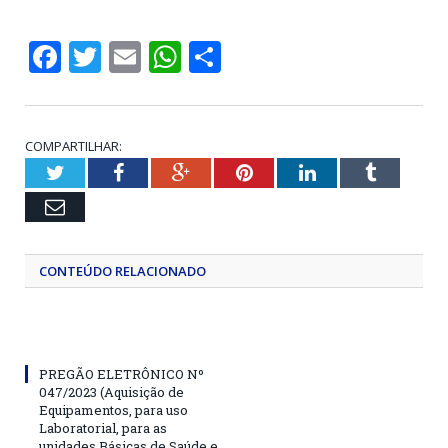
Facebook
Twitter
Email
WhatsApp
Share
COMPARTILHAR:
Twitter
Facebook
Google+
Pinterest
LinkedIn
Tumblr
Email
CONTEÚDO RELACIONADO
PREGÃO ELETRÔNICO Nº
047/2023 (Aquisição de
Equipamentos, para uso
Laboratorial, para as
unidades Básicas de Saúde e