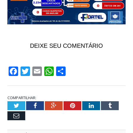
DEIXE SEU COMENTÁRIO
Facebook
Twitter
Email
WhatsApp
Share
COMPARTILHAR:
Twitter
Facebook
Google+
Pinterest
LinkedIn
Tumblr
Email