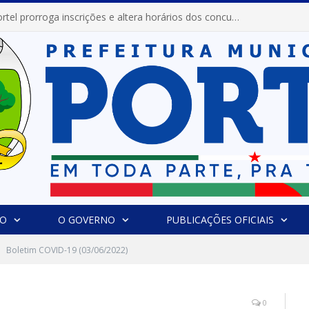
Prefeitura de Portel prorroga inscrições e altera horários dos concursos “Musa” e “Miss Mix Verão 2026”
IO
O GOVERNO
PUBLICAÇÕES OFICIAIS
Boletim COVID-19 (03/06/2022)
0