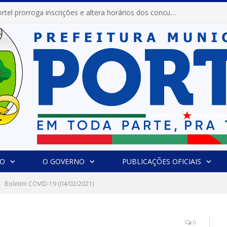
Prefeitura de Portel abre inscrições para concursos que elegerão os destaques do Verão 2026
IO
O GOVERNO
PUBLICAÇÕES OFICIAIS
Boletim COVID-19 (04/02/2021)
0