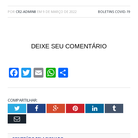
POR
CR2-ADMIN8
EM
9 DE MARÇO DE 2022
BOLETINS COVID-19
DEIXE SEU COMENTÁRIO
Facebook
Twitter
Email
WhatsApp
Share
COMPARTILHAR:
Twitter
Facebook
Google+
Pinterest
LinkedIn
Tumblr
Email