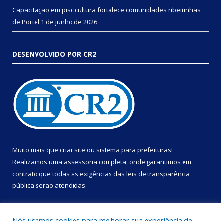
Capacitação em piscicultura fortalece comunidades ribeirinhas
de Portel
1 de junho de 2026
DESENVOLVIDO POR CR2
Muito mais que
criar site
ou
sistema para prefeituras
!
Realizamos uma
assessoria
completa, onde garantimos em
contrato que todas as exigências das
leis de transparência
pública
serão atendidas.
Conheça o
PNTP
e o
Radar da Transparência Pública
Nós usamos cookies para melhorar sua experiência de