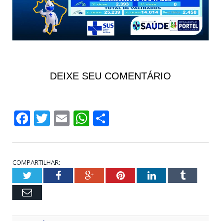
DEIXE SEU COMENTÁRIO
Facebook
Twitter
Email
WhatsApp
Share
COMPARTILHAR:
Twitter
Facebook
Google+
Pinterest
LinkedIn
Tumblr
Email