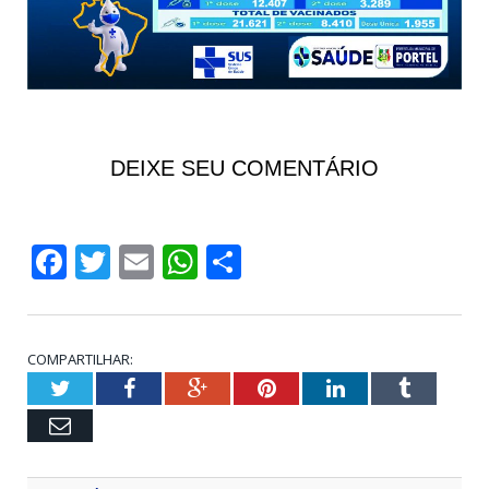
DEIXE SEU COMENTÁRIO
Facebook
Twitter
Email
WhatsApp
Share
COMPARTILHAR:
Twitter
Facebook
Google+
Pinterest
LinkedIn
Tumblr
Email