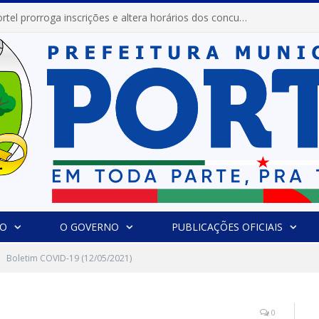
Prefeitura de Portel prorroga inscrições e altera horários dos concursos “Musa” e “Miss Mix Verão 2026”
IO
O GOVERNO
PUBLICAÇÕES OFICIAIS
Boletim COVID-19 (12/05/2021)
0