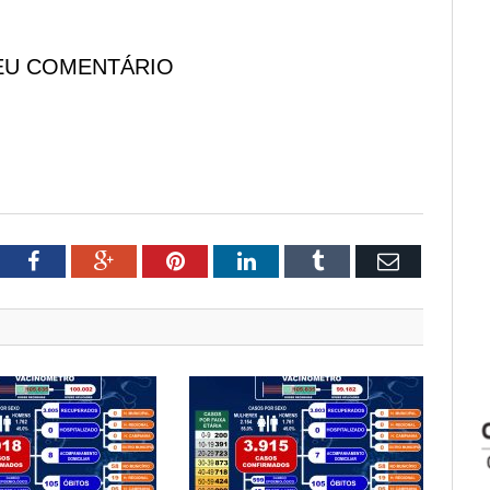
EU COMENTÁRIO
tter
Facebook
Google+
Pinterest
LinkedIn
Tumblr
Email