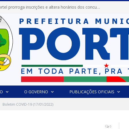
Prefeitura de Portel prorroga inscrições e altera horários dos concursos “Musa” e “Miss Mix Verão 2026”
IO
O GOVERNO
PUBLICAÇÕES OFICIAIS
Boletim COVID-19 (17/01/2022)
0