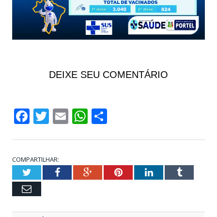
DEIXE SEU COMENTÁRIO
Facebook
Twitter
Email
WhatsApp
Share
COMPARTILHAR:
Twitter
Facebook
Google+
Pinterest
LinkedIn
Tumblr
Email