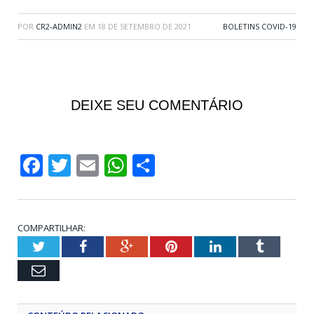
POR
CR2-ADMIN2
EM
18 DE SETEMBRO DE 2021
BOLETINS COVID-19
DEIXE SEU COMENTÁRIO
Facebook
Twitter
Email
WhatsApp
Share
COMPARTILHAR:
Twitter
Facebook
Google+
Pinterest
LinkedIn
Tumblr
Email