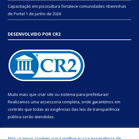
Capacitação em piscicultura fortalece comunidades ribeirinhas
de Portel
1 de junho de 2026
DESENVOLVIDO POR CR2
Muito mais que
criar site
ou
sistema para prefeituras
!
Realizamos uma
assessoria
completa, onde garantimos em
contrato que todas as exigências das
leis de transparência
pública
serão atendidas.
Conheça o
PNTP
e o
Radar da Transparência Pública
Nós usamos cookies para melhorar sua experiência de