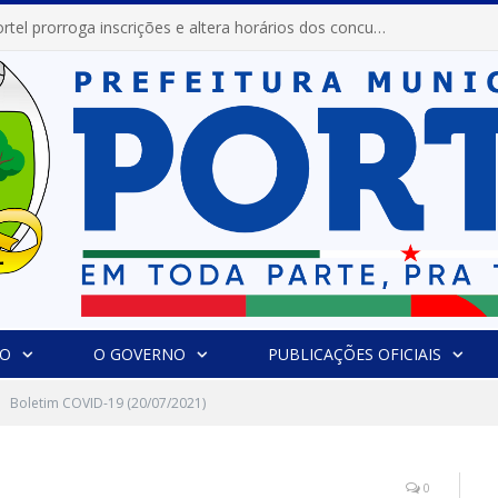
Prefeitura de Portel prorroga inscrições e altera horários dos concursos “Musa” e “Miss Mix Verão 2026”
IO
O GOVERNO
PUBLICAÇÕES OFICIAIS
Boletim COVID-19 (20/07/2021)
0