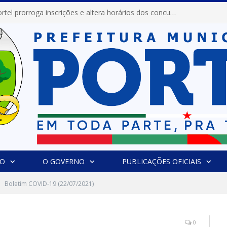
Prefeitura de Portel prorroga inscrições e altera horários dos concursos “Musa” e “Miss Mix Verão 2026”
IO
O GOVERNO
PUBLICAÇÕES OFICIAIS
Boletim COVID-19 (22/07/2021)
0