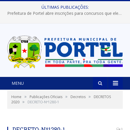
ÚLTIMAS PUBLICAÇÕES:
Prefeitura de Portel abre inscrições para concursos que elegerão os destaques do Verão 2026
MENU
»
»
»
Home
Publicações Oficiais
Decretos
DECRETOS
»
2020
DECRETO-Nº1280-1
DECRETO-Nº1280-1
0