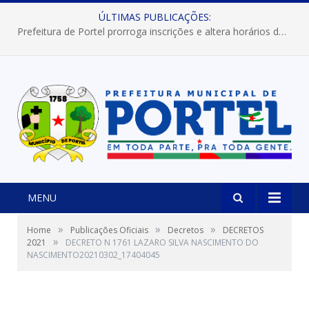
ÚLTIMAS PUBLICAÇÕES:
Prefeitura de Portel prorroga inscrições e altera horários dos concursos “Musa” e “Miss Mix Verão 2026”
MENU
»
»
»
Home
Publicações Oficiais
Decretos
DECRETOS
»
2021
DECRETO N 1761 LAZARO SILVA NASCIMENTO DO
NASCIMENTO20210302_17404045