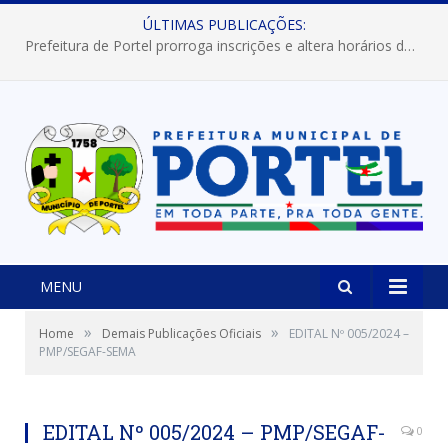
ÚLTIMAS PUBLICAÇÕES:
Prefeitura de Portel abre inscrições para concursos que elegerão os destaques do Verão 2026
MENU
»
»
Home
Demais Publicações Oficiais
EDITAL Nº 005/2024 –
PMP/SEGAF-SEMA
EDITAL Nº 005/2024 – PMP/SEGAF-
0