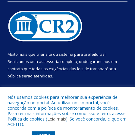
Muito mais que
criar site
ou
sistema para prefeituras
!
Realizamos uma
assessoria
completa, onde garantimos em
contrato que todas as exigências das
leis de transparência
pública
serão atendidas.
Conheça o
PNTP
e o
Radar da Transparência Pública
Nós usamos cookies para melhorar sua experiência de
navegação no portal. Ao utilizar nosso portal, você
concorda com a política de monitoramento de cookies.
Para ter mais informações sobre como isso é feito, acesse
Política de cookies (
Leia mais
). Se você concorda, clique em
Todos os direitos reservados a Prefeitura Municipal de Portel.
ACEITO.