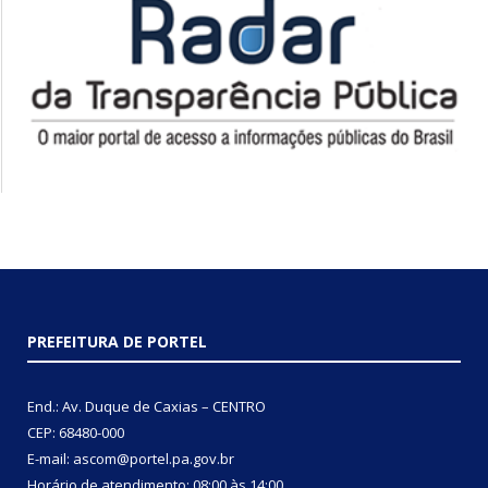
PREFEITURA DE PORTEL
End.: Av. Duque de Caxias – CENTRO
CEP: 68480-000
E-mail: ascom@portel.pa.gov.br
Horário de atendimento: 08:00 às 14:00