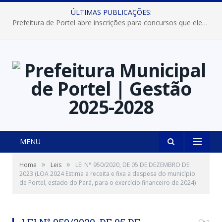
ÚLTIMAS PUBLICAÇÕES:
Prefeitura de Portel abre inscrições para concursos que elegerão os destaques do Verão 2026
MENU
»
»
Home
Leis
LEI N° 950/2020, DE 05 DE DEZEMBRO DE
2023 (LOA 2024 Estima a receita e fixa a despesa do município
de Portel, estado do Pará, para o exercício financeiro de 2024)
0