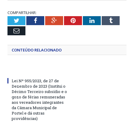
COMPARTILHAR:
Twitter
Facebook
Google+
Pinterest
LinkedIn
Tumblr
Email
CONTEÚDO RELACIONADO
Lei Nº 955/2023, de 27 de
Dezembro de 2023 (Institui o
Décimo Terceiro subsídio e o
gozo de férias remuneradas
aos vereadores integrantes
da Câmara Municipal de
Portel e dá outras
providências)