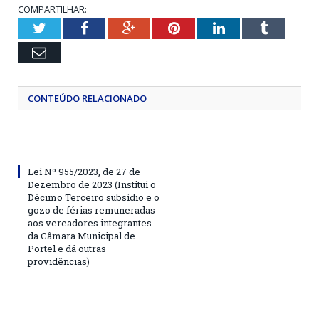
COMPARTILHAR:
Twitter
Facebook
Google+
Pinterest
LinkedIn
Tumblr
Email
CONTEÚDO RELACIONADO
Lei Nº 955/2023, de 27 de
Dezembro de 2023 (Institui o
Décimo Terceiro subsídio e o
gozo de férias remuneradas
aos vereadores integrantes
da Câmara Municipal de
Portel e dá outras
providências)