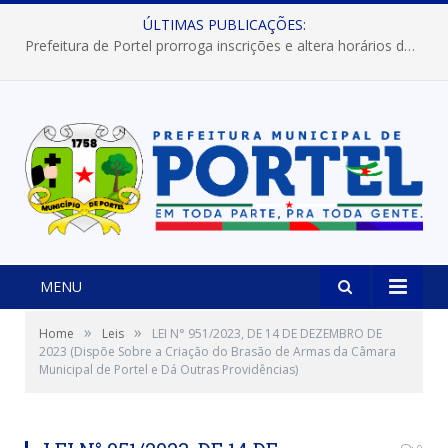
ÚLTIMAS PUBLICAÇÕES:
Prefeitura de Portel prorroga inscrições e altera horários dos concursos “Musa” e “Miss Mix Verão 2026”
MENU
»
»
Home
Leis
LEI N° 951/2023, DE 14 DE DEZEMBRO DE
2023 (Dispõe Sobre a Criação do Brasão de Armas da Câmara
Municipal de Portel e Dá Outras Providências)