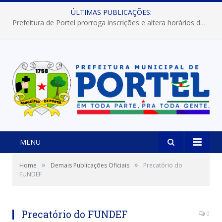
ÚLTIMAS PUBLICAÇÕES:
Prefeitura de Portel prorroga inscrições e altera horários dos concursos “Musa” e “Miss Mix Verão 2026”
MENU
»
»
Home
Demais Publicações Oficiais
Precatório do
FUNDEF
Precatório do FUNDEF
0