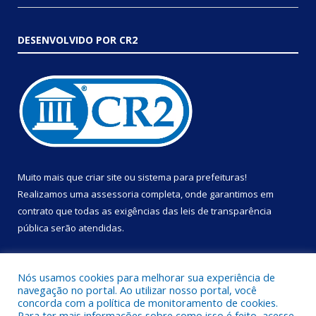
DESENVOLVIDO POR CR2
Muito mais que
criar site
ou
sistema para prefeituras
!
Realizamos uma
assessoria
completa, onde garantimos em
contrato que todas as exigências das
leis de transparência
pública
serão atendidas.
Conheça o
PNTP
e o
Radar da Transparência Pública
Nós usamos cookies para melhorar sua experiência de
navegação no portal. Ao utilizar nosso portal, você
concorda com a política de monitoramento de cookies.
Para ter mais informações sobre como isso é feito, acesse