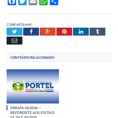
Facebook
Twitter
Email
WhatsApp
Share
COMPARTILHAR:
Twitter
Facebook
Google+
Pinterest
LinkedIn
Tumblr
Email
CONTEÚDO RELACIONADO
ERRATA 02/2026 –
REFERENTE AOS EDITAIS
03, 04 E 05/2025