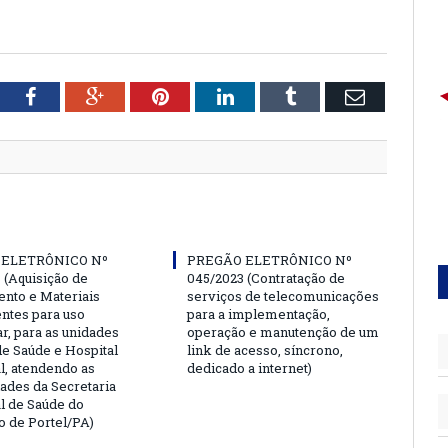
tter
Facebook
Google+
Pinterest
LinkedIn
Tumblr
Email
 ELETRÔNICO Nº
PREGÃO ELETRÔNICO Nº
 (Aquisição de
045/2023 (Contratação de
nto e Materiais
serviços de telecomunicações
tes para uso
para a implementação,
r, para as unidades
operação e manutenção de um
de Saúde e Hospital
link de acesso, síncrono,
l, atendendo as
dedicado a internet)
ades da Secretaria
l de Saúde do
o de Portel/PA)