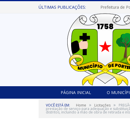
ÚLTIMAS PUBLICAÇÕES:
PÁGINA INICIAL
O MUNICÍP
»
»
VOCÊ ESTÁ EM:
Home
Licitações
PREGÃO
prestação de serviço para adequação e substituiçã
distritos, incluindo a mão de obra de retirada e in