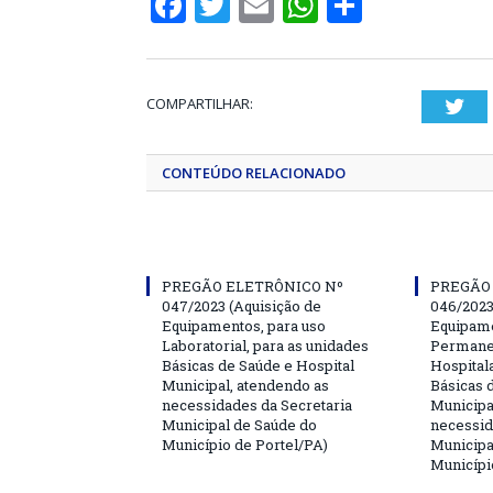
Facebook
Twitter
Email
WhatsApp
Share
COMPARTILHAR:
Twi
CONTEÚDO RELACIONADO
PREGÃO ELETRÔNICO Nº
PREGÃO
047/2023 (Aquisição de
046/2023
Equipamentos, para uso
Equipame
Laboratorial, para as unidades
Permanen
Básicas de Saúde e Hospital
Hospitala
Municipal, atendendo as
Básicas 
necessidades da Secretaria
Municipa
Municipal de Saúde do
necessid
Município de Portel/PA)
Municipa
Municípi