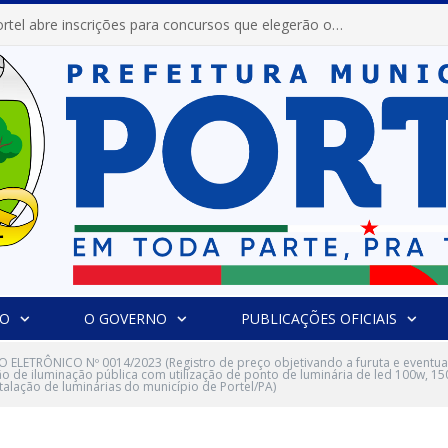
Prefeitura de Portel abre inscrições para concursos que elegerão os destaques do Verão 2026
IO
O GOVERNO
PUBLICAÇÕES OFICIAIS
 ELETRÔNICO Nº 0014/2023 (Registro de preço objetivando a furuta e eventua
o de iluminação pública com utilização de ponto de luminária de led 100w, 15
stalação de luminárias do município de Portel/PA)