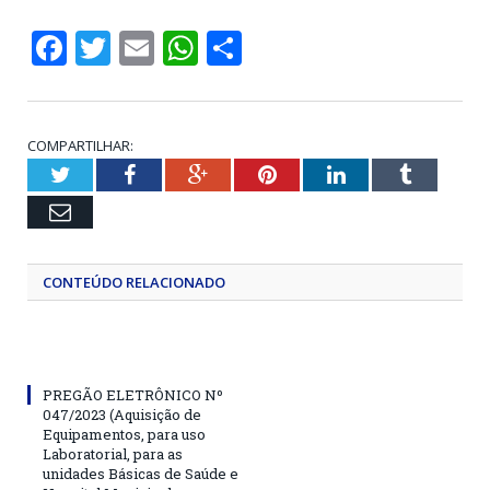
Facebook
Twitter
Email
WhatsApp
Share
COMPARTILHAR:
Twitter
Facebook
Google+
Pinterest
LinkedIn
Tumblr
Email
CONTEÚDO RELACIONADO
PREGÃO ELETRÔNICO Nº
047/2023 (Aquisição de
Equipamentos, para uso
Laboratorial, para as
unidades Básicas de Saúde e