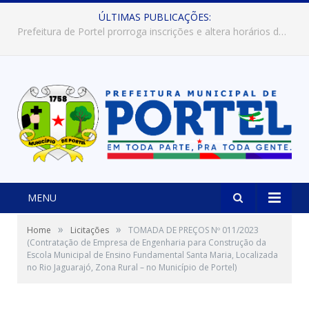
ÚLTIMAS PUBLICAÇÕES:
Prefeitura de Portel abre inscrições para concursos que elegerão os destaques do Verão 2026
MENU
»
»
Home
Licitações
TOMADA DE PREÇOS Nº 011/2023
(Contratação de Empresa de Engenharia para Construção da
Escola Municipal de Ensino Fundamental Santa Maria, Localizada
no Rio Jaguarajó, Zona Rural – no Município de Portel)