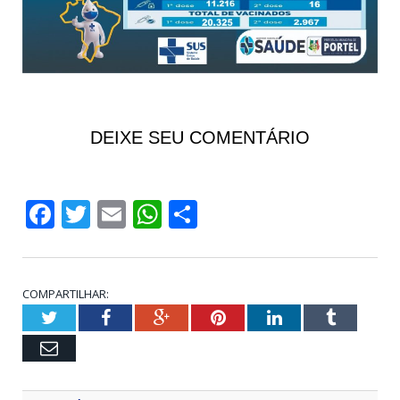
DEIXE SEU COMENTÁRIO
Facebook
Twitter
Email
WhatsApp
Share
COMPARTILHAR:
Twitter
Facebook
Google+
Pinterest
LinkedIn
Tumblr
Email