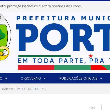
Prefeitura de Portel abre inscrições para concursos que elegerão os destaques do Verão 2026
IO
O GOVERNO
PUBLICAÇÕES OFICIAIS
Boletim COVID-19 (22/06/2021)
0