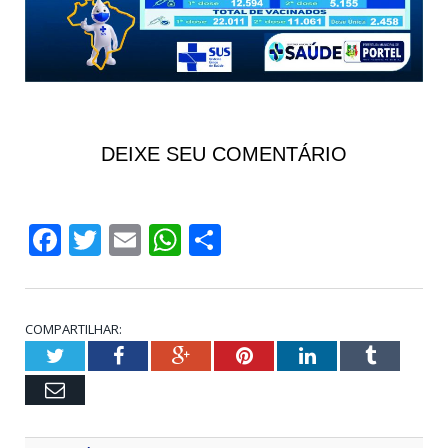
DEIXE SEU COMENTÁRIO
Facebook
Twitter
Email
WhatsApp
Share
COMPARTILHAR:
Twitter
Facebook
Google+
Pinterest
LinkedIn
Tumblr
Email