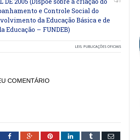
L DE 2005 (Dispõe sobre a criação do
0
anhamento e Controle Social do
volvimento da Educação Básica e de
 da Educação – FUNDEB)
LEIS
,
PUBLICAÇÕES OFICIAIS
EU COMENTÁRIO
tter
Facebook
Google+
Pinterest
LinkedIn
Tumblr
Email