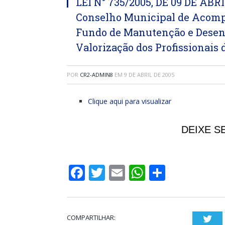
LEI N° 735/2005, DE 09 DE ABRI
Conselho Municipal de Acomp
Fundo de Manutenção e Desen
Valorização dos Profissionais
POR
CR2-ADMIN8
EM
9 DE ABRIL DE 2005
Clique aqui para visualizar
DEIXE S
Facebook
Twitter
Email
WhatsApp
Share
COMPARTILHAR:
Twi