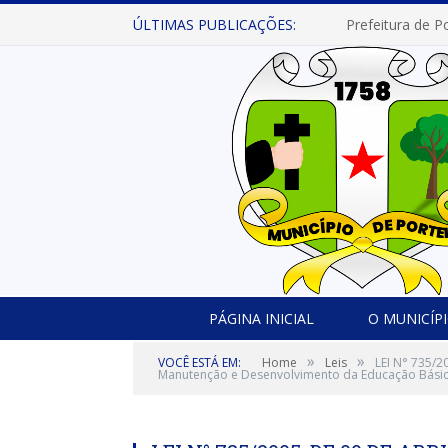
ÚLTIMAS PUBLICAÇÕES:
PÁGINA INICIAL
O MUNICÍP
»
»
VOCÊ ESTÁ EM:
Home
Leis
LEI N° 735/2
Manutenção e Desenvolvimento da Educação Básica