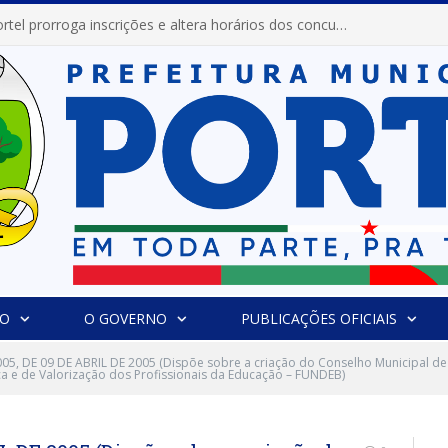
Prefeitura de Portel prorroga inscrições e altera horários dos concursos “Musa” e “Miss Mix Verão 2026”
IO
O GOVERNO
PUBLICAÇÕES OFICIAIS
005, DE 09 DE ABRIL DE 2005 (Dispõe sobre a criação do Conselho Municipal 
 e de Valorização dos Profissionais da Educação – FUNDEB)