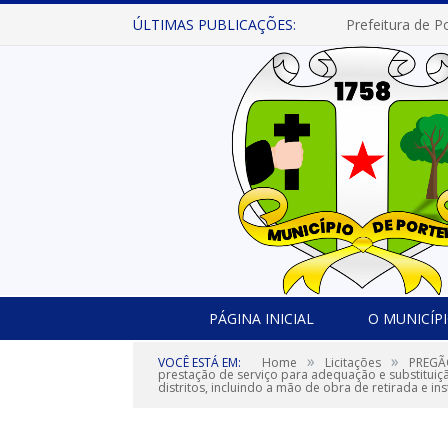
ÚLTIMAS PUBLICAÇÕES:
PÁGINA INICIAL
O MUNICÍP
»
»
VOCÊ ESTÁ EM:
Home
Licitações
PREGÃO
prestação de serviço para adequação e substituiçã
distritos, incluindo a mão de obra de retirada e in