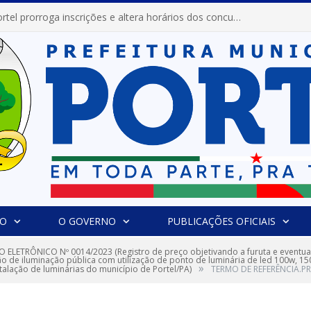
Prefeitura de Portel prorroga inscrições e altera horários dos concursos “Musa” e “Miss Mix Verão 2026”
IO
O GOVERNO
PUBLICAÇÕES OFICIAIS
 ELETRÔNICO Nº 0014/2023 (Registro de preço objetivando a furuta e eventua
o de iluminação pública com utilização de ponto de luminária de led 100w, 15
»
stalação de luminárias do município de Portel/PA)
TERMO DE REFERÊNCIA.P