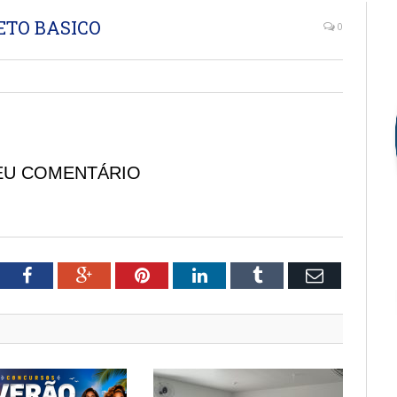
ETO BASICO
0
EU COMENTÁRIO
tter
Facebook
Google+
Pinterest
LinkedIn
Tumblr
Email